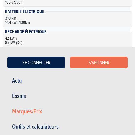
185 à 550 l
BATTERIE ÉLECTRIQUE
310 km
14.4 kWh/100km
RECHARGE ÉLECTRIQUE
42 kWh
85 kW (DC)
SE CONNECTER
S'ABONNER
Électrique
Actu
Fiat 500e Cabrio 500e 42 kWh (Red)
NC
| Spécifications
Essais
Automatique
118 Ch
310 km • 14.4
kWh/100km
Marques/Prix
42 kWh • 85 kW (DC)
2 portes
4 places
Outils et calculateurs