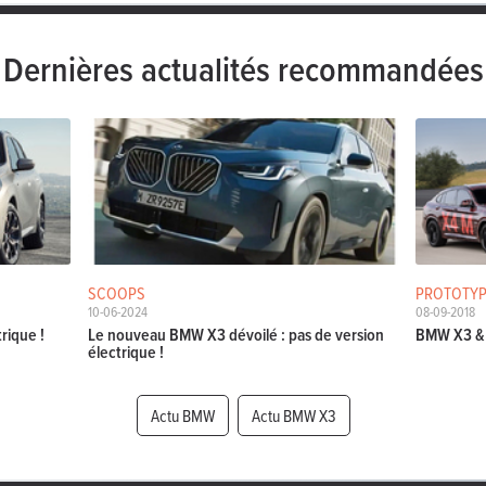
Dernières actualités recommandées
SCOOPS
PROTOTYP
10-06-2024
08-09-2018
rique !
Le nouveau BMW X3 dévoilé : pas de version
BMW X3 & 
électrique !
Actu BMW
Actu BMW X3