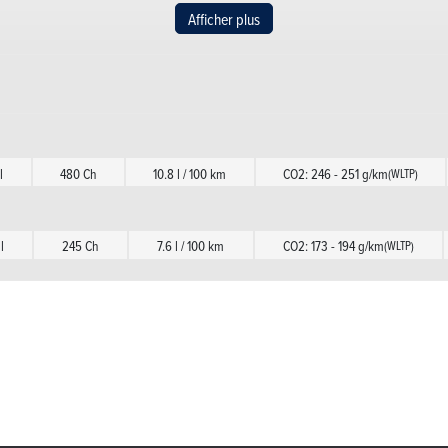
Afficher plus
l
286 Ch
6.5 l / 100 km
CO2: 172 - 195 g/km
(WLTP)
l
480 Ch
10.8 l / 100 km
CO2: 246 - 251 g/km
(WLTP)
l
245 Ch
7.6 l / 100 km
CO2: 173 - 194 g/km
(WLTP)