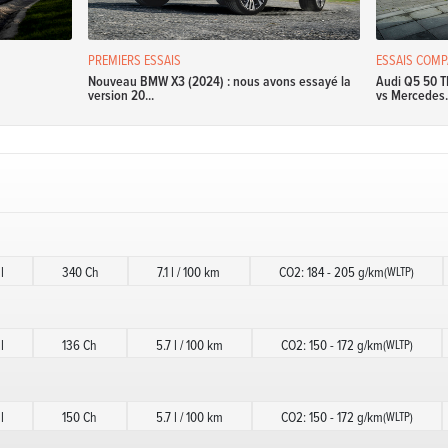
PREMIERS ESSAIS
ESSAIS COMP
Nouveau BMW X3 (2024) : nous avons essayé la
Audi Q5 50 T
version 20...
vs Mercedes.
l
340 Ch
7.1 l / 100 km
CO2: 184 - 205 g/km
(WLTP)
l
136 Ch
5.7 l / 100 km
CO2: 150 - 172 g/km
(WLTP)
l
150 Ch
5.7 l / 100 km
CO2: 150 - 172 g/km
(WLTP)