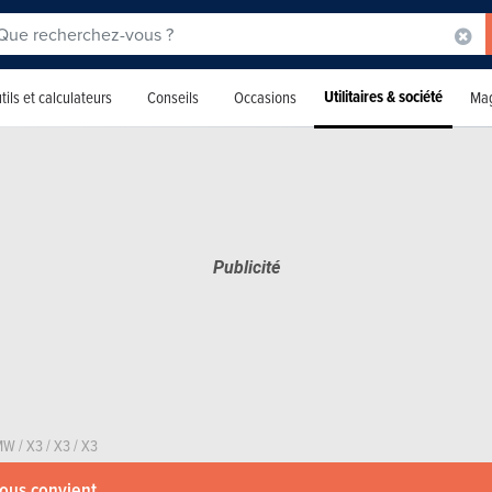
Utilitaires & société
tils et calculateurs
Conseils
Occasions
Mag
MW
/
X3
/
X3
/
X3
vous convient