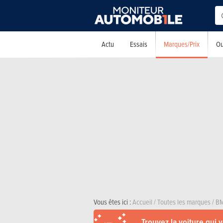
Marques/Prix
Actu
Essais
Ou
Vous êtes ici :
Accueil
/
Toutes les marques
/
B
Trouvez la voiture qui 