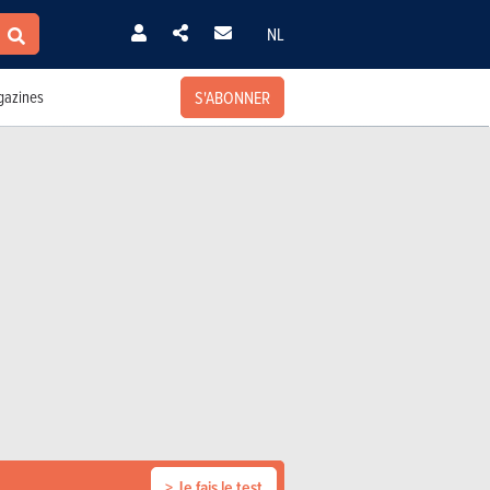
NL
S'ABONNER
azines
> Je fais le test