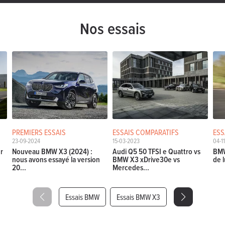
Nos essais
PREMIERS ESSAIS
ESSAIS COMPARATIFS
ESS
23-09-2024
15-03-2023
04-1
ur
Nouveau BMW X3 (2024) :
Audi Q5 50 TFSI e Quattro vs
BMW
nous avons essayé la version
BMW X3 xDrive30e vs
de 
20...
Mercedes...
Essais BMW
Essais BMW X3