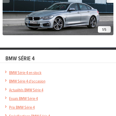
1
/
5
BMW SÉRIE 4
BMW Série 4 en stock
BMW Série 4 d'occasion
Actualités BMW Série 4
Essais BMW Série 4
Prix BMW Série 4
Spécifications BMW Série 4