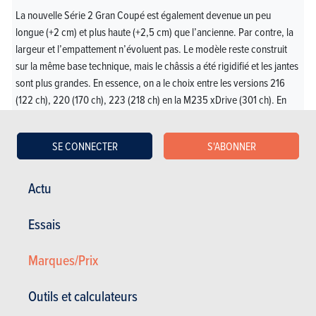
La nouvelle Série 2 Gran Coupé est également devenue un peu
longue (+2 cm) et plus haute (+2,5 cm) que l’ancienne. Par contre, la
largeur et l’empattement n’évoluent pas. Le modèle reste construit
sur la même base technique, mais le châssis a été rigidifié et les jantes
sont plus grandes. En essence, on a le choix entre les versions 216
(122 ch), 220 (170 ch), 223 (218 ch) en la M235 xDrive (301 ch). En
Diesel, il y a les 218d (150 ch) et 220d (163 ch). Les 220 à essence et
Diesel disposent d’une micro-hybridation 48V avec un bloc électrique
SE CONNECTER
S'ABONNER
de 20 ch /55 Nm pour donner un coup de boost au thermique et
réduire sa consommation. Pas de plug-in hybride actuellement.
Actu
Cette «nouvelle» Série 2 Gran Coupé subit surtout un
lifting approfondi, mais BMW estime que l’évolution est
Essais
suffisamment importante pour la qualifier de nouvelle
génération. Sans incidence sur le plaisir de conduite,
Marques/Prix
qui est toujours au rendez-vous.
Outils et calculateurs
Train avant incisif et moteurs efficients