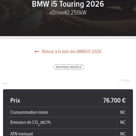
BMW i5 Touring 2026
eDrive40 250kW
Retour à la liste des BMW I5 2026
NOUVEAU MODÈLE
1
/
1
...
Prix
76.700 €
Consommation mixte
NC
Emission de CO
NC
(WLTP)
2
ATN mensuel
NC