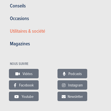
Conseils
Occasions
Utilitaires & société
Breaks
Magazines
Toyota
Corolla Touring Sports (2026)
NOUS SUIVRE
SÉLECTIONNER UN CARBURANT
Vidéos
Podcasts
Facebook
Instagram
PRIX
Youtube
Newsletter
34.940 à 43.730 €
CO²
101 à 108 g/km
(WLTP)