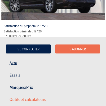
Satisfaction du propriétaire :
7/20
Satisfaction générale :
12 / 20
37 000 km - 9 l/100km
SE CONNECTER
S'ABONNER
10.06.2014
Actu
Lancia Thema - 3.0 V6 Mjet 240 Platinum (2011)
Essais
Marques/Prix
Outils et calculateurs