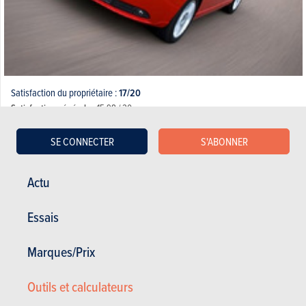
Satisfaction du propriétaire :
17/20
Satisfaction générale :
15.98 / 20
21 574 km - 5.5 l/100km
Très bonne voiture remplacée par la V40!!!
SE CONNECTER
S'ABONNER
Actu
07.06.2013
Volvo S40 - 1.6 D DRIVe Start/Stop Momentum
Essais
(2004)
Marques/Prix
Outils et calculateurs