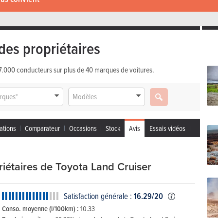
des propriétaires
 17.000 conducteurs sur plus de 40 marques de voitures.
rques*
Modèles
ations
Comparateur
Occasions
Stock
Avis
Essais vidéos
riétaires de Toyota Land Cruiser
Satisfaction générale :
16.29/20
Conso. moyenne (l/100km) :
10.33