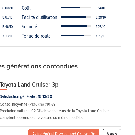
Coût
8.08/10
6.14/10
Facilité d'utilisation
8.67/10
8.29/10
Sécurité
5.48/10
8.76/10
Tenue de route
7.96/10
7.69/10
tes générations confondues
Toyota Land Cruiser 3p
Satisfaction générale :
15.13/20
Conso. moyenne (l/100km) :
10.69
Prochaine voiture :
62.5% des acheteurs de la Toyota Land Cruiser
comptent reprendre une voiture du même modèle.
Avis général Toyota Land Cruiser 3p
8 avis