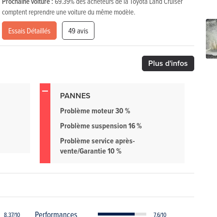
Prochaine voiture :
69.39% des acheteurs de la Toyota Land Cruiser
comptent reprendre une voiture du même modèle.
Essais Détaillés
49 avis
Plus
d'infos
PANNES
Problème moteur 30 %
Problème suspension 16 %
Problème service après-
vente/Garantie 10 %
Performances
8.37/10
7.6/10