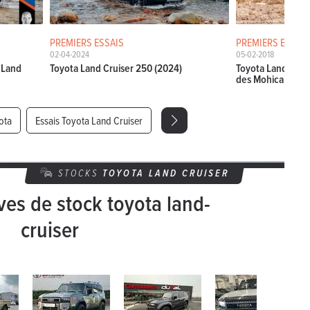
PREMIERS ESSAIS
PREMIERS ESSAIS
02-04-2024
05-02-2018
 Land
Toyota Land Cruiser 250 (2024)
Toyota Land Cruis
des Mohicans
ota
Essais Toyota Land Cruiser
STOCKS
TOYOTA
LAND CRUISER
ves de stock toyota land-
cruiser