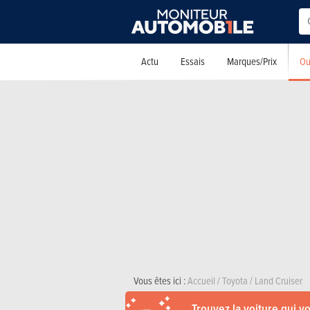
Ou
Actu
Essais
Marques/Prix
Vous êtes ici :
Accueil
/
Toyota
/
Land Cruiser
Trouvez la voiture qui v