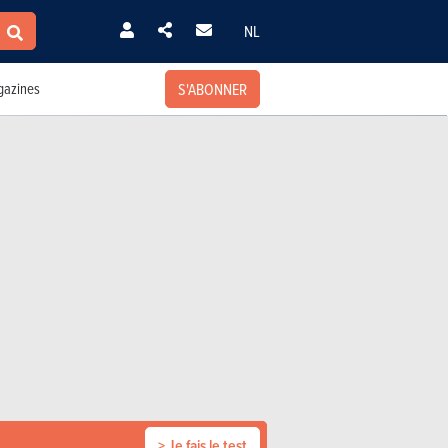
NL
S'ABONNER
azines
> Je fais le test