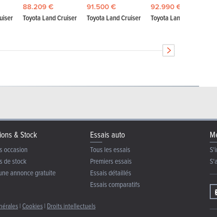
88.209 €
91.500 €
92.990 €
uiser
Toyota Land Cruiser
Toyota Land Cruiser
Toyota Land Cruiser
ions & Stock
Essais auto
Me
s occasion
Tous les essais
S'i
s de stock
Premiers essais
S'
une annonce gratuite
Essais détaillés
Essais comparatifs
nérales
|
Cookies
|
Droits intellectuels