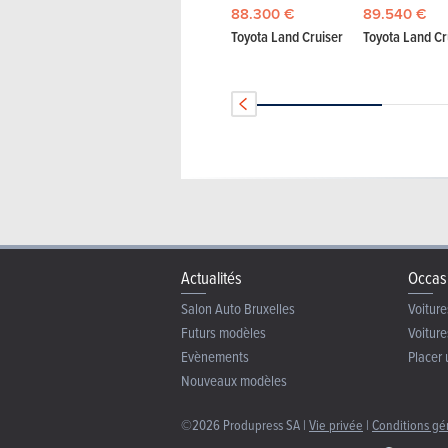
88.300 €
89.540 €
Toyota Land Cruiser
Toyota Land Cr
Actualités
Occas
Salon Auto Bruxelles
Voiture
Futurs modèles
Voiture
Evènements
Placer 
Nouveaux modèles
©2026 Produpress SA |
Vie privée
|
Conditions gé