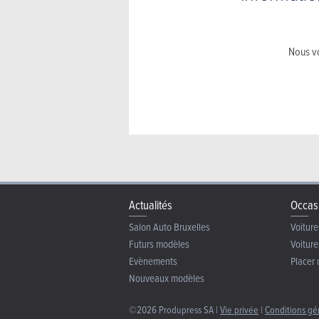
Nous vo
Actualités
Occas
Salon Auto Bruxelles
Voiture
Futurs modèles
Voiture
Evènements
Placer 
Nouveaux modèles
©2026 Produpress SA |
Vie privée
|
Conditions gé