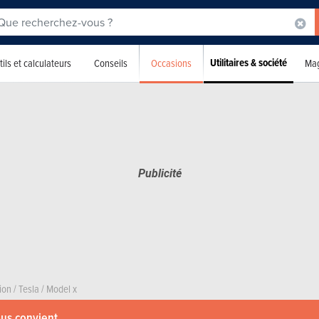
Utilitaires & société
Occasions
ils et calculateurs
Conseils
Mag
ion
/
Tesla
/
Model x
ous convient