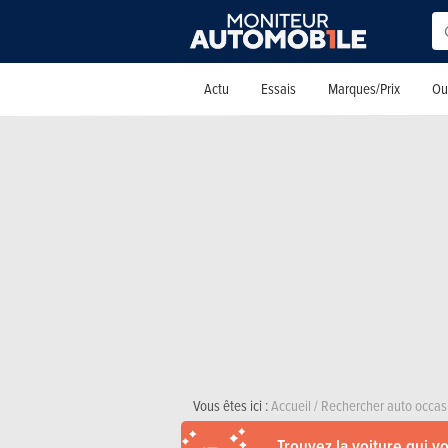
Actu
Essais
Marques/Prix
Out
Vous êtes ici :
Accueil
/
Rechercher auto occas
Trouvez la voiture qui v