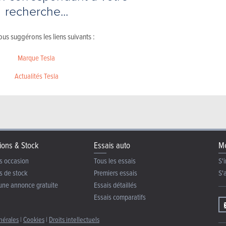
recherche...
us suggérons les liens suivants :
Marque Tesla
Actualités Tesla
ions & Stock
Essais auto
Me
s occasion
Tous les essais
S'i
s de stock
Premiers essais
S'
une annonce gratuite
Essais détaillés
Essais comparatifs
nérales
|
Cookies
|
Droits intellectuels