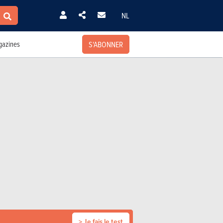
NL
S'ABONNER
azines
> Je fais le test