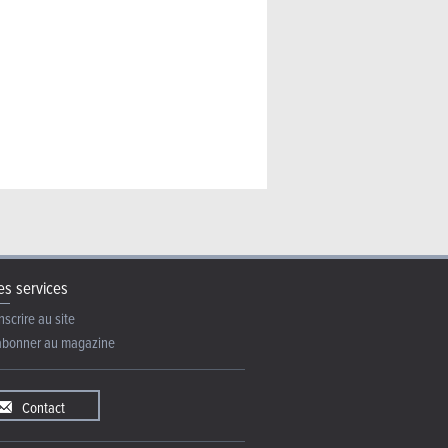
s services
nscrire au site
abonner au magazine
Contact