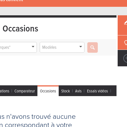
Occasions
rques*
Modèles
ations
Comparateur
Occasions
Stock
Avis
Essais vidéos
us n'avons trouvé aucune
on correspondant à votre