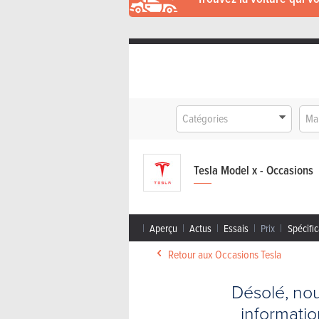
Catégories
Ma
Tesla Model x - Occasions
Aperçu
Actus
Essais
Prix
Spécific
Retour aux Occasions Tesla
Désolé, no
informati