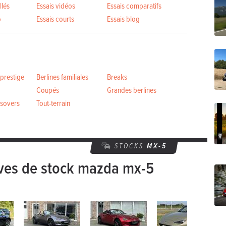
llés
Essais vidéos
Essais comparatifs
o
Essais courts
Essais blog
 prestige
Berlines familiales
Breaks
Coupés
Grandes berlines
sovers
Tout-terrain
STOCKS
MX-5
ves de stock mazda mx-5