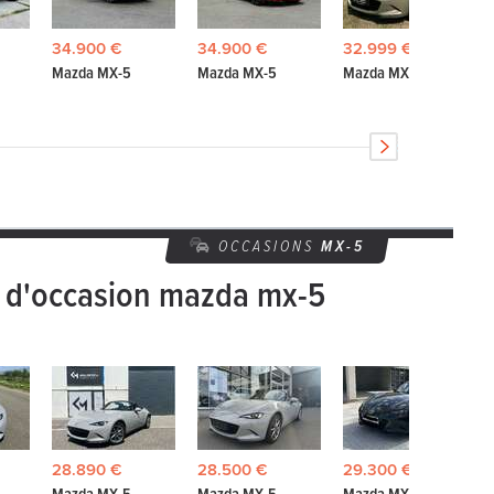
34.900 €
34.900 €
32.999 €
Mazda MX-5
Mazda MX-5
Mazda MX-5
OCCASIONS
MX-5
s d'occasion mazda mx-5
28.890 €
28.500 €
29.300 €
Mazda MX-5
Mazda MX-5
Mazda MX-5