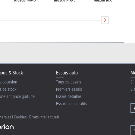
ions & Stock
Essais auto
Me
s occasion
Tous les essais
S'i
s de stock
Premiers essais
S'
une annonce gratuite
Essais détaillés
Essais comparatifs
nérales
|
Cookies
|
Droits intellectuels