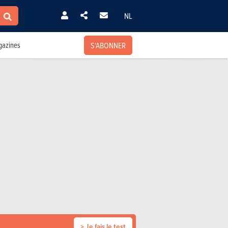
NL
S'ABONNER
azines
> Je fais le test