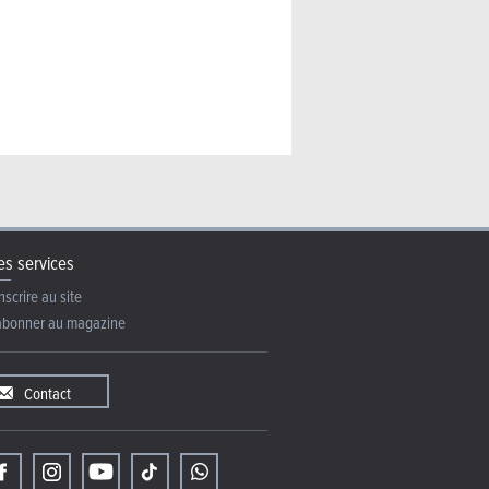
s services
nscrire au site
abonner au magazine
Contact