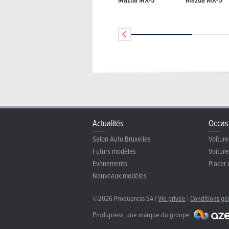
Actualités
Occas
Salon Auto Bruxelles
Voiture
Futurs modèles
Voiture
Evènements
Placer 
Nouveaux modèles
©2026 Produpress SA |
Vie privée
|
Conditions gé
Produpress, une marque du groupe