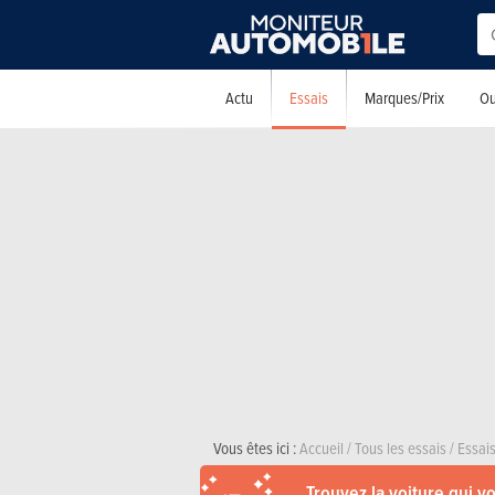
Essais
Actu
Marques/Prix
Ou
Vous êtes ici :
Accueil
/
Tous les essais
/
Essais
Trouvez la voiture qui v