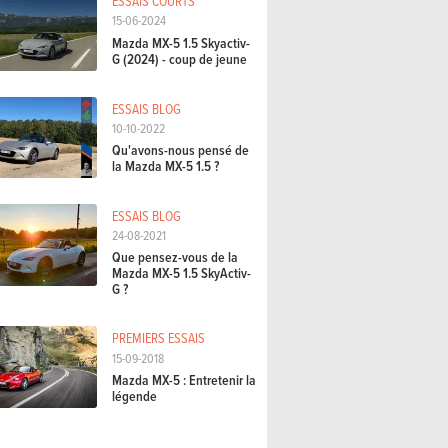
ESSAIS COURTS
15-06-2024
Mazda MX-5 1.5 Skyactiv-
G (2024) - coup de jeune
ESSAIS BLOG
10-10-2022
Qu'avons-nous pensé de
la Mazda MX-5 1.5 ?
ESSAIS BLOG
24-08-2021
Que pensez-vous de la
Mazda MX-5 1.5 SkyActiv-
G ?
PREMIERS ESSAIS
15-09-2018
Mazda MX-5 : Entretenir la
légende