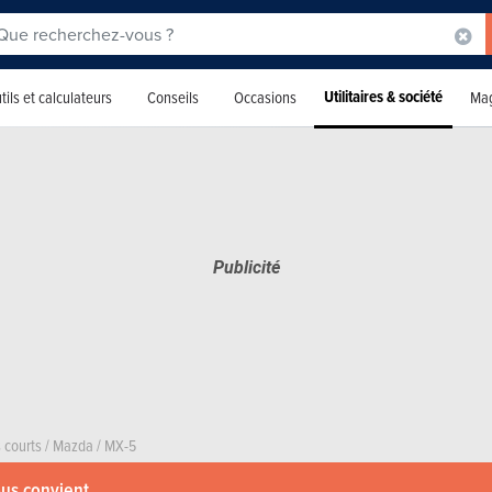
Utilitaires & société
tils et calculateurs
Conseils
Occasions
Mag
 courts
/
Mazda
/
MX-5
ous convient