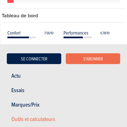
Tableau de bord
Confort
Performances
7.56/10
6.78/10
Entretien
Coût
6.44/10
7.22/10
SE CONNECTER
S'ABONNER
Fiabilité
Facilité d'utilisation
6.89/10
7.44/10
Consommation
Sécurité
7.11/10
6.78/10
Actu
Equipements
Tenue de route
8/10
6.89/10
Essais
Marques/Prix
Liste des modèles toutes générations
Outils et calculateurs
confondues