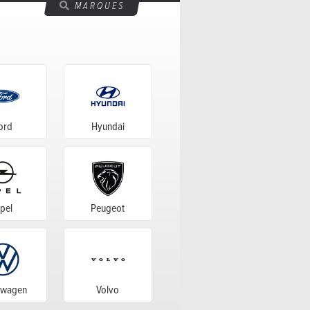
MARQUES
ord
Hyundai
pel
Peugeot
swagen
Volvo