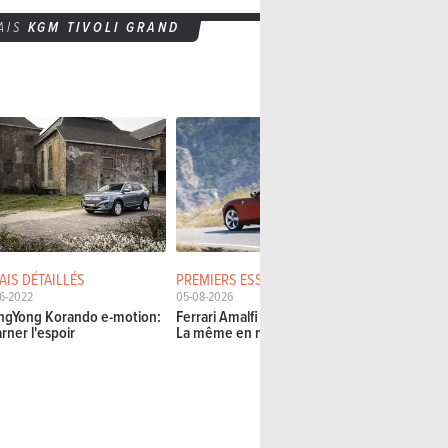
AIS
KGM TIVOLI GRAND
AIS DÉTAILLÉS
PREMIERS ESSAIS
ESSAIS CO
6-2022
05-08-2026
04-08-2026
ngYong Korando e-motion:
Ferrari Amalfi Spider (2026) –
prototype A
rner l'espoir
La même en mieux
(2026) – b