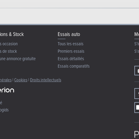
ions & Stock
Essais auto
Me
s occasion
Tous les essais
S'i
s de stock
Premiers essais
S'
une annonce gratuite
Essais détaillés
Essais comparatifs
nérales
|
Cookies
|
Droits intellectuels
té
ogids