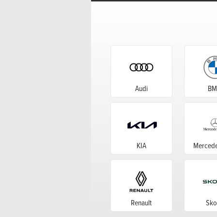
Audi
B
KIA
Mercede
Renault
Sko