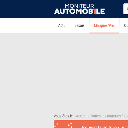
Marques/Prix
Actu
Essais
Ou
Vous êtes ici :
Accueil
/
Toutes les marques
/
K
Trouvez la voiture qui 