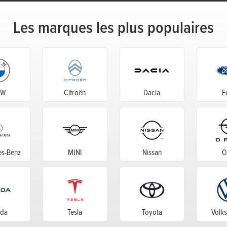
Les marques les plus populaires
MW
Citroën
Dacia
F
s-Benz
MINI
Nissan
O
da
Tesla
Toyota
Volk