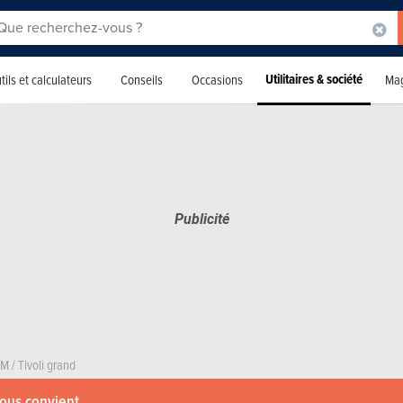
Utilitaires & société
tils et calculateurs
Conseils
Occasions
Mag
GM
/
Tivoli grand
vous convient