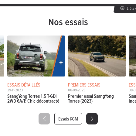
ESS
Nos essais
ESSAIS DÉTAILLÉS
PREMIERS ESSAIS
ESS
29-11-2023
06-09-2023
08-0
SsangYong Torres 1.5 T-GDi
Premier essai SsangYong
Ssa
2WD 6A/T: Chic décontracté
Torres (2023)
Inca
Essais KGM