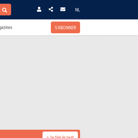
NL
S'ABONNER
azines
> Je fais le test