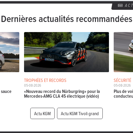
AC
Dernières actualités recommandées
TROPHÉES ET RECORDS
SÉCURITÉ
05-08-2026
05-08-2026
a sauce
«Nouveau record du Nürburgring» pour la
Plus de vo
Mercedes-AMG CLA 45 électrique (vidéo)
conducteu
Actu KGM
Actu KGM Tivoli grand