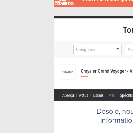
To
Catégories
Ma
Chrysler Grand Voyager - V
Aperçu
Actus
Essais
Prix
Spécific
Désolé, no
informati