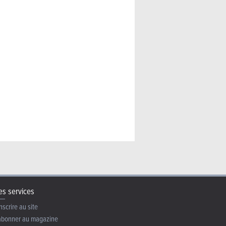
s services
nscrire au site
abonner au magazine