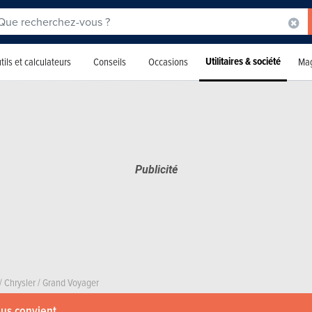
Utilitaires & société
tils et calculateurs
Conseils
Occasions
Mag
/
Chrysler
/
Grand Voyager
ous convient