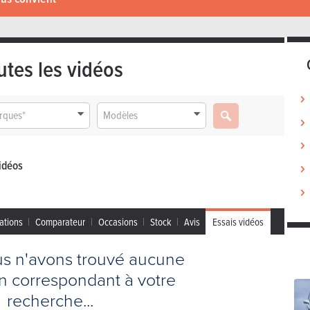
utes les vidéos
rques*
Modèles
idéos
ations
Comparateur
Occasions
Stock
Avis
Essais vidéos
us n'avons trouvé aucune
on correspondant à votre
recherche...