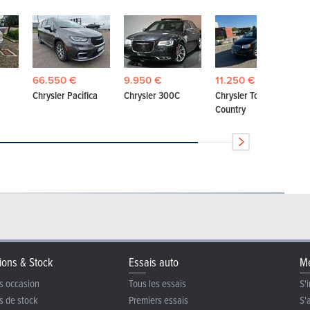
66.550 €
9.950 €
11.250 €
Chrysler Pacifica
Chrysler 300C
Chrysler Town &
Country
ions & Stock
Essais auto
Me
s occasion
Tous les essais
S'i
s de stock
Premiers essais
S'