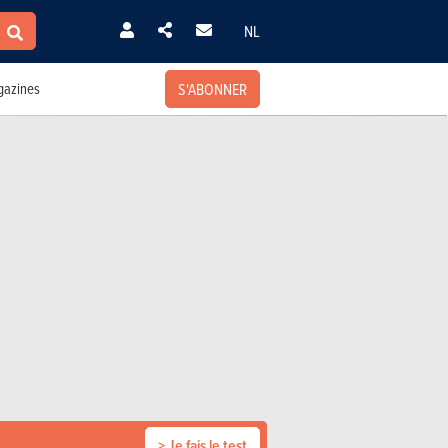
NL
S'ABONNER
azines
> Je fais le test