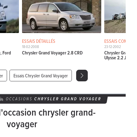
ESSAIS DÉTAILLÉS
ESSAIS COMPARA
18-02-2008
23-12-2002
, Ford
Chrysler Grand Voyager 2.8 CRD
Chrysler Grand V
Ulysse 2.2 JTD,...
er
Essais Chrysler Grand Voyager
OCCASIONS
CHRYSLER
GRAND VOYAGER
d'occasion chrysler grand-
voyager