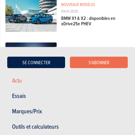
NOUVEAUX MODÈLES
09-01-2020
BMW X1 & X2 : disponibles en
xDrive25e PHEV
MODÈLES À VENIR
16-08-2019
SE CONNECTER
S'ABONNER
BMW : un iX1 pour remplacer l’i3
Actu
Essais
NOUVEAUX MODÈLES
29-05-2019
Marques/Prix
BMW X1 : dans les sillons du X5
Outils et calculateurs