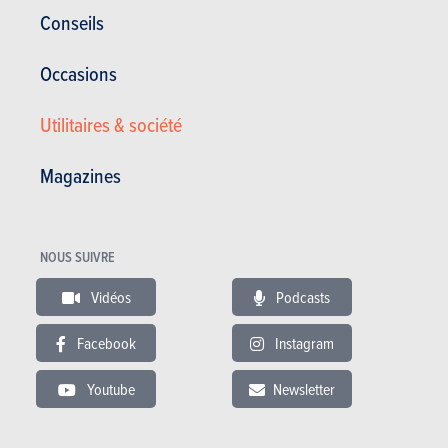
Conseils
Occasions
Utilitaires & société
Magazines
BMW iX1
NOUS SUIVRE
Vidéos
Podcasts
Satisfaction générale :
-/20
Conso. moyenne (l/100km) :
-
Facebook
Instagram
Pas d'avis général
Pas d'avis
Youtube
Newsletter
BUDGET