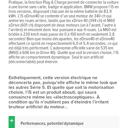
Pratique, la fonction Plug & Charge permet de connecter la voiture
à une borne sans carte, badge ni application. BMW propose l’i5 en
trois versions, disposant chacune de la même batterie de 83,9
kWh. L’i5 eDrive40 se contente d’un seul moteur de 340 ch qui
anime les roues arrière, tandis que les xDrive 40 (394 ch) et M60
xDrive (601 ch) disposent de deux moteurs (un à l’avant, l’autre à
l’arrière) et envoient donc leur puissance aux 4 roues. La M60 est
bridée à 230 km/h mais passe de 0 à 100 km/h en seulement 3,8
secondes! Bien que moins décapantes, les eDrive40 et xDrive40
effectuent ce sprint en respectivement 6,0 et 5,4 secondes, ce qui
est déjà très performant. L’autonomie officielle varie de 535 km
(M60) à 606 km (e-Drive 40). Quelle que soit la version choisie, l’i5
affiche un comportement dynamique. Seul le son artificiel
(déconnectable) peut énerver.
Esthétiquement, cette version électrique ne
déconcerta pas, puisqu’elle affiche le même look que
les autres Série 5. Et quelle que soit la motorisation
choisie, l’i5 est un produit abouti, qui saura
convaincre même les «électrosceptiques». À
condition qu’ils n’oublient pas d’éteindre l’irritant
bruiteur artificiel du moteur...
Performances, potentiel dynamique