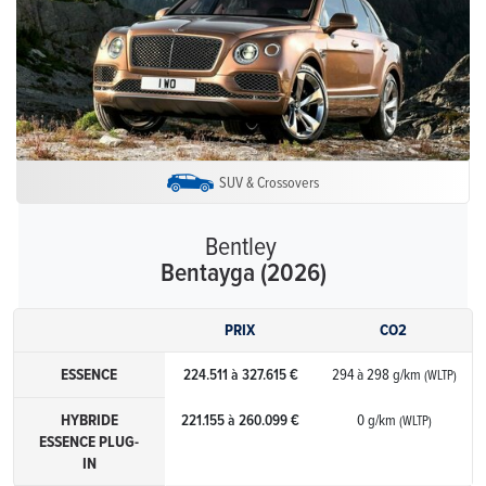
SUV & Crossovers
Bentley
Bentayga (2026)
PRIX
CO2
ESSENCE
224.511 à 327.615 €
294 à 298 g/km
(WLTP)
HYBRIDE
221.155 à 260.099 €
0 g/km
(WLTP)
ESSENCE PLUG-
IN