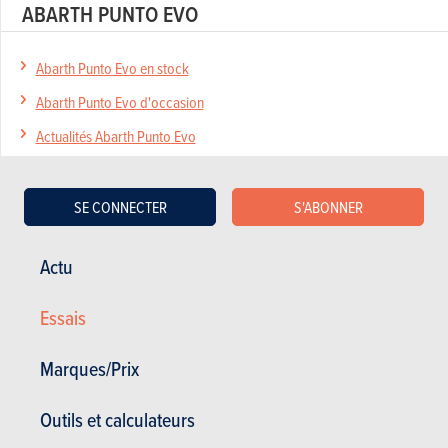
ABARTH PUNTO EVO
Abarth Punto Evo en stock
Abarth Punto Evo d'occasion
Actualités Abarth Punto Evo
Essais Abarth Punto Evo
Spécifications Abarth Punto Evo
SE CONNECTER
S'ABONNER
Actu
Actualités
Mes services
Essais
Occasions & Stock
S'inscrire au site
Marques/Prix
S'abonner au magazine
Essais auto
Contact
Outils et calculateurs
©2026 Produpress SA | A propos de