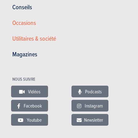
Conseils
125 duke
Occasions
3.500 €
12948 km
Utilitaires & société
Magazines
ESSAIS
KTM
Nos essais
NOUS SUIVRE
Vidéos
Podcasts
Facebook
Instagram
Youtube
Newsletter