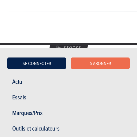
STOCKS
DERNIÈRES VOITURES NEUVES DE STOCK
SE CONNECTER
S'ABONNER
Actu
125 duke
3.500 €
Essais
12948 km
Marques/Prix
OCCASIONS
Outils et calculateurs
DERNIÈRES VOITURES D'OCCASIONS