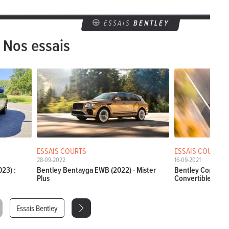
ESSAIS
BENTLEY
Nos essais
ESSAIS COURTS
ESSAIS COURTS
28-09-2022
16-09-2021
023) :
Bentley Bentayga EWB (2022) - Mister
Bentley Continen
Plus
Convertible - un 
Essais Bentley