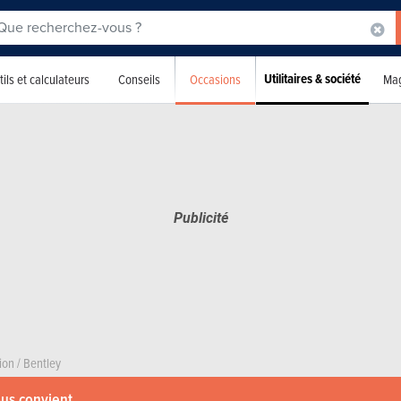
Utilitaires & société
Occasions
ils et calculateurs
Conseils
Mag
ion
/
Bentley
ous convient