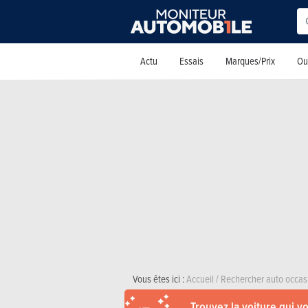
Actu
Essais
Marques/Prix
Out
Vous êtes ici :
Accueil
/
Rechercher auto occas
Trouvez la voiture qui v