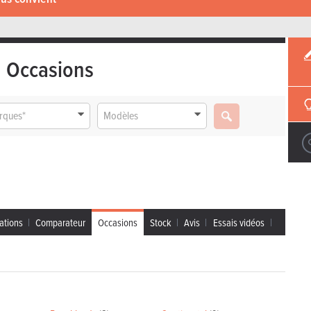
Occasions
rques*
Modèles
ations
Comparateur
Occasions
Stock
Avis
Essais vidéos