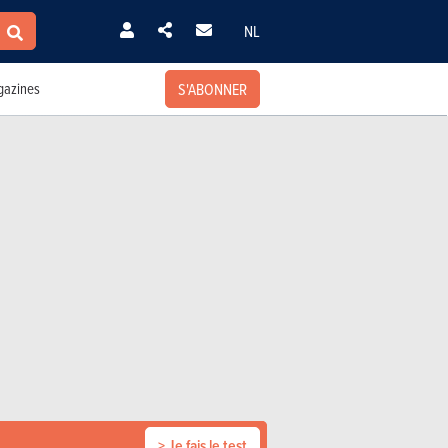
NL
S'ABONNER
azines
> Je fais le test