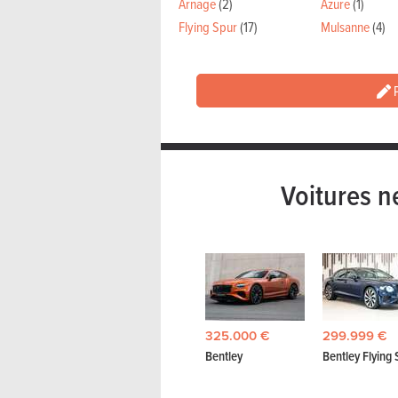
Arnage
(2)
Azure
(1)
Flying Spur
(17)
Mulsanne
(4)
P
Voitures n
325.000 €
299.999 €
Bentley
Bentley Flying 