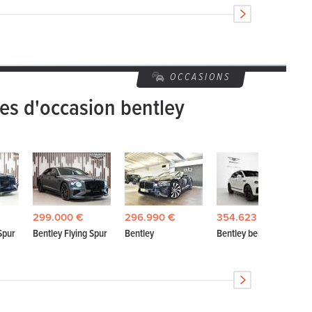
OCCASIONS
res d'occasion bentley
299.000 €
296.990 €
354.623 €
Spur
Bentley Flying Spur
Bentley
Bentley bentayga