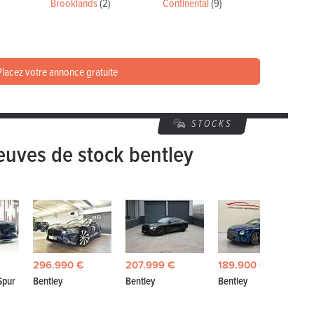
Brooklands
(2)
Continental
(9)
lacez votre annonce gratuite
STOCKS
euves de stock bentley
296.990 €
207.999 €
189.900 €
Spur
Bentley
Bentley
Bentley