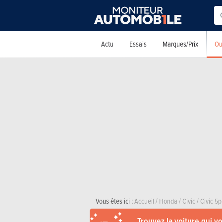
Ou
Actu
Essais
Marques/Prix
Vous êtes ici :
Accueil
/
Honda
/
Civic
/
Civic 5p
Trouvez la voiture qui v