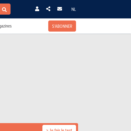
NL
S'ABONNER
azines
> Je fais le test