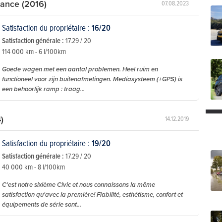
gance (2016)
07.08.2023
Satisfaction du propriétaire :
16/20
Satisfaction générale :
17.29 / 20
114 000 km - 6 l/100km
Goede wagen met een aantal problemen. Heel ruim en
functioneel voor zijn buitenafmetingen. Mediasysteem (+GPS) is
een behoorlijk ramp : traag...
)
14.12.2019
Satisfaction du propriétaire :
19/20
Satisfaction générale :
17.29 / 20
40 000 km - 8 l/100km
C'est notre sixième Civic et nous connaissons la même
satisfaction qu'avec la première! Fiabilité, esthétisme, confort et
équipements de série sont...