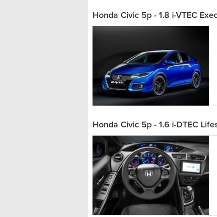
Honda Civic 5p - 1.8 i-VTEC Exec
Honda Civic 5p - 1.6 i-DTEC Life