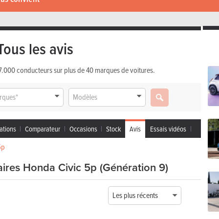
Tous les avis
 17.000 conducteurs sur plus de 40 marques de voitures.
rques*
Modèles
ations
Comparateur
Occasions
Stock
Avis
Essais vidéos
5p
aires Honda Civic 5p (Génération 9)
Les plus récents