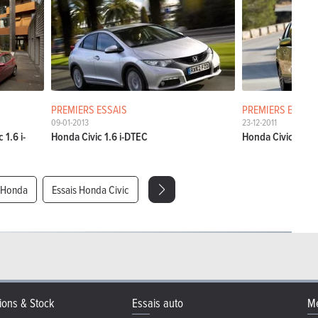
PREMIERS ESSAIS
PREMIERS ESSAIS
09-01-2013
23-12-2011
 1.6 i-
Honda Civic 1.6 i-DTEC
Honda Civic
s Honda
Essais Honda Civic
ions & Stock
Essais auto
Me