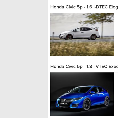
Honda Civic 5p - 1.6 i-DTEC Ele
Honda Civic 5p - 1.8 i-VTEC Exec