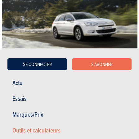
Satisfaction du propriétaire :
19/20
SE CONNECTER
S'ABONNER
Satisfaction générale :
15.05 / 20
37 000 km - 6 l/100km
perfect
Actu
Essais
21.09.2016
Citroën C5 Tourer - 2.0 BlueHDi 180 S&S EAT6 XTR
Marques/Prix
(2017)
Outils et calculateurs