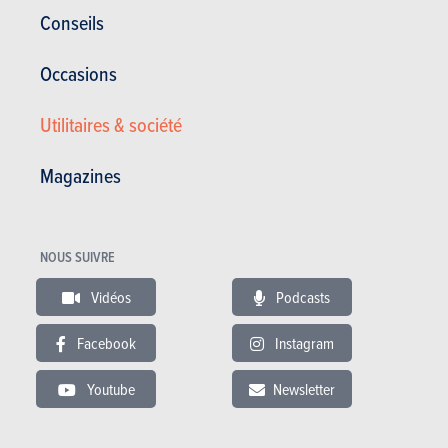
Conseils
Occasions
Utilitaires & société
Magazines
NOUS SUIVRE
Satisfaction du propriétaire :
14/20
Vidéos
Podcasts
Satisfaction générale :
15.05 / 20
60 000 km - 8 l/100km
Problème de galet tendeur ayant entrainé la rupture de la courroie
Facebook
Instagram
accessoire non détecté lors de la révision la semaine...
Youtube
Newsletter
30.11.2015
Citroën C5 Tourer - 1.6 e-HDi 115 BMP6 Business