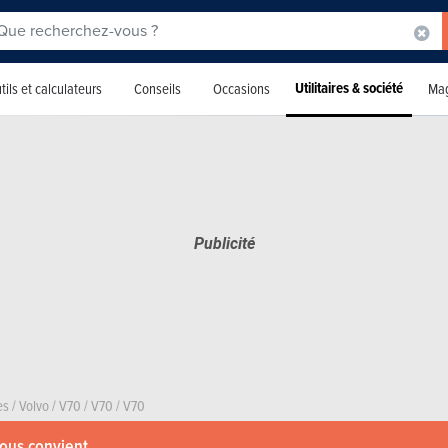
Utilitaires & société
tils et calculateurs
Conseils
Occasions
Mag
es
/
Volvo
/
V70
/
V70
/
V70
vous convient