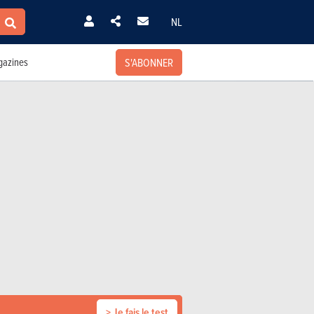
NL
S'ABONNER
azines
> Je fais le test