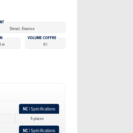
NT
Diesel,
Essence
ON
VOLUME COFFRE
8 m
0 l
NC
| Spécifications
s
5 places
NC
| Spécifications