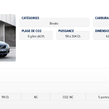
CATÉGORIES
CARBURA
Breaks
PLAGE DE CO2
PUISSANCE
DIMENSI
0 g/km
114 à 304 Ch
4,
(WLTP)
114 Ch
NC
CO2: NC
5 porte