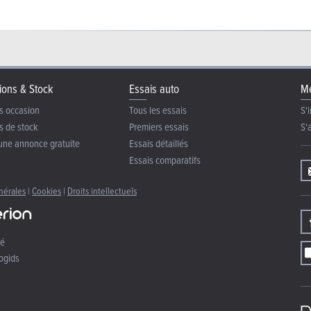
ions & Stock
Essais auto
Me
s occasion
Tous les essais
S'i
s de stock
Premiers essais
S'
une annonce gratuite
Essais détaillés
Essais comparatifs
nérales
|
Cookies
|
Droits intellectuels
té
ogids