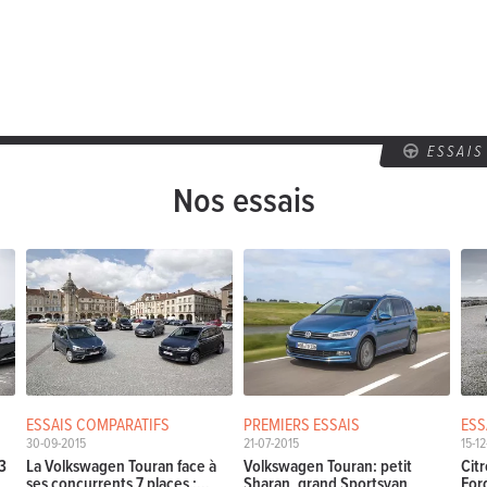
entiel auto
115 Ch
4.2 l / 100 km
CO2: NC
ighline DSG
entiel auto
190 Ch
4.8 l / 100 km
CO2: NC
ESSAI
Nos essais
ESSAIS COMPARATIFS
PREMIERS ESSAIS
ESS
30-09-2015
21-07-2015
15-1
 3
La Volkswagen Touran face à
Volkswagen Touran: petit
Cit
ses concurrents 7 places :...
Sharan, grand Sportsvan
For