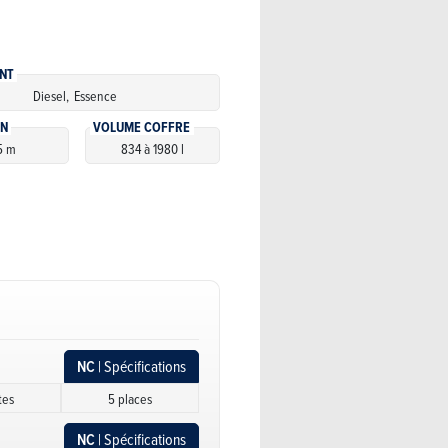
NT
Diesel,
Essence
ON
VOLUME COFFRE
5 m
834 à 1980 l
NC
| Spécifications
tes
5 places
NC
| Spécifications