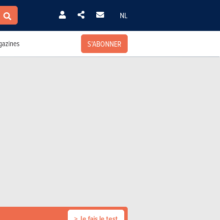
NL
S'ABONNER
azines
> Je fais le test