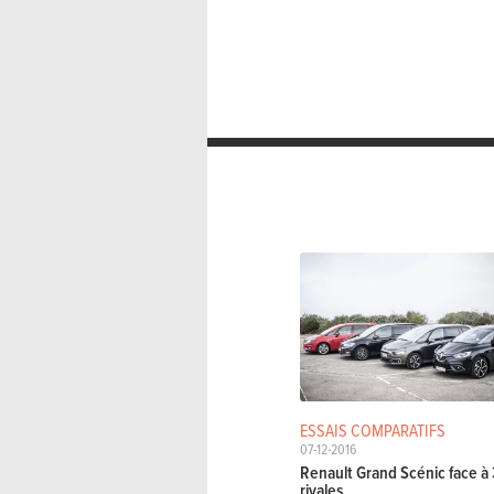
Double embrayage manuel séqu
Volkswagen Touran 2.0 TDi 140kW H
Double embrayage manuel séqu
ESSAIS COMPARATIFS
07-12-2016
Renault Grand Scénic face à
rivales