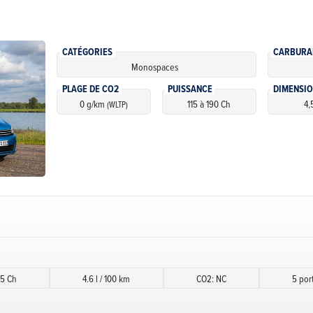
CATÉGORIES
CARBURA
Monospaces
PLAGE DE CO2
PUISSANCE
DIMENSI
0 g/km
115 à 190 Ch
4,
(WLTP)
15 Ch
4.6 l / 100 km
CO2: NC
5 por