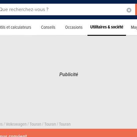
Utilitaires & société
tils et calculateurs
Conseils
Occasions
Mag
es
/
Volkswagen
/
Touran
/
Touran
/
Touran
vous convient