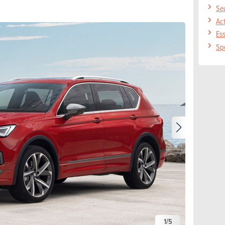
Se
Act
Ess
Spé
1
/
5