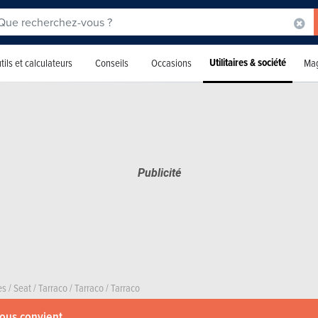
Utilitaires & société
tils et calculateurs
Conseils
Occasions
Mag
es
/
Seat
/
Tarraco
/
Tarraco
/
Tarraco
vous convient