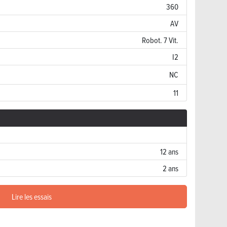
360
AV
Robot. 7 Vit.
I2
NC
11
12 ans
2 ans
Lire les essais