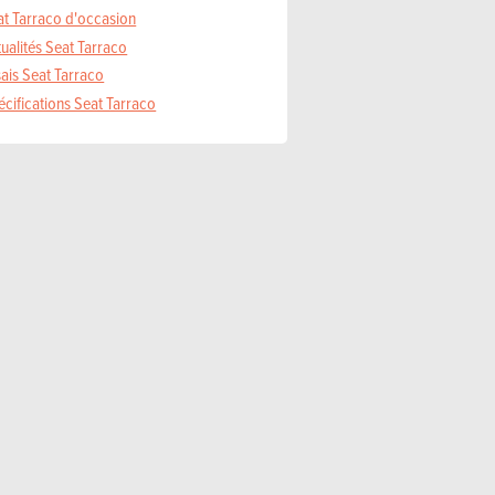
at Tarraco d'occasion
ualités Seat Tarraco
ais Seat Tarraco
cifications Seat Tarraco