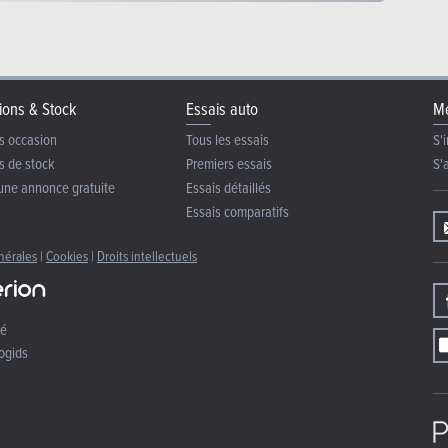
ions & Stock
Essais auto
Me
s occasion
Tous les essais
S'i
s de stock
Premiers essais
S'
une annonce gratuite
Essais détaillés
Essais comparatifs
nérales
|
Cookies
|
Droits intellectuels
té
ogids