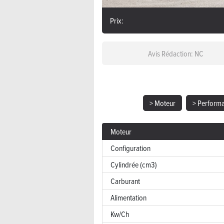
Prix:
Avis Rédaction: NC
> Moteur
> Perform
Moteur
Configuration
Cylindrée (cm3)
Carburant
Alimentation
Kw/Ch