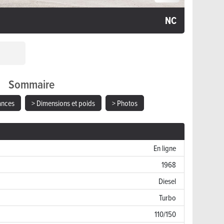
NC
Sommaire
ances
> Dimensions et poids
> Photos
En ligne
1968
Diesel
Turbo
110/150