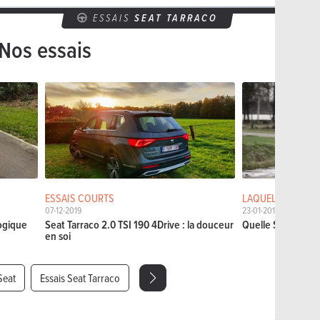
ESSAIS
SEAT TARRACO
Nos essais
ESSAIS COURTS
LAQUELLE CHOISI
07-12-2019
23-01-2019
logique
Seat Tarraco 2.0 TSI 190 4Drive : la douceur
Quelle Seat Tarrac
en soi
Seat
Essais Seat Tarraco