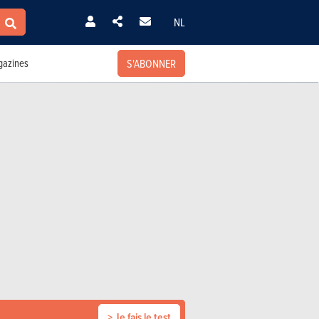
NL
S'ABONNER
azines
> Je fais le test