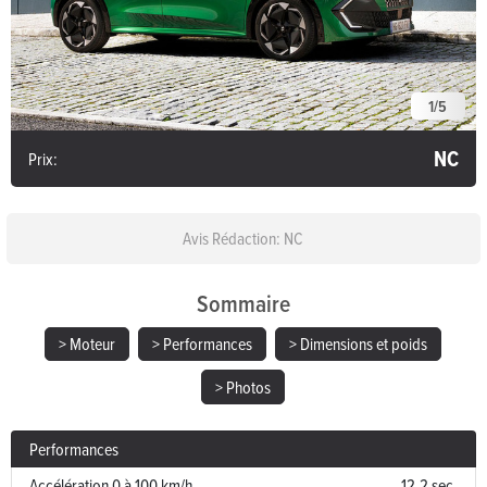
1
/
5
NC
Prix:
Avis Rédaction: NC
Sommaire
> Moteur
> Performances
> Dimensions et poids
> Photos
Performances
Accélération 0 à 100 km/h
12.2 sec.