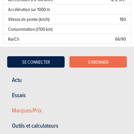
Accélération sur 1000 m
Vitesse de pointe (km/h)
180
Consommation (l/100 km)
Kw/Ch
66/90
Garantie
SE CONNECTER
S'ABONNER
Défaut de peinture
Corrosion
12 ans
Actu
Pièces / main d’oeuvre
2 ans
Essais
Lire les essais
Marques/Prix
Outils et calculateurs
BUDGET