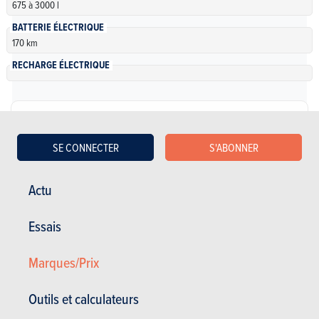
675 à 3000 l
BATTERIE ÉLECTRIQUE
170 km
RECHARGE ÉLECTRIQUE
Électrique
SE CONNECTER
S'ABONNER
Peugeot Partner Tepee 5p Electric Active Ltd
Actu
NC
| Spécifications
Automatique
67 Ch
170 km •
Essais
5 portes
5 places
Marques/Prix
Peugeot Partner Tepee 5p Electric Allure
NC
| Spécifications
Outils et calculateurs
Automatique
67 Ch
170 km •