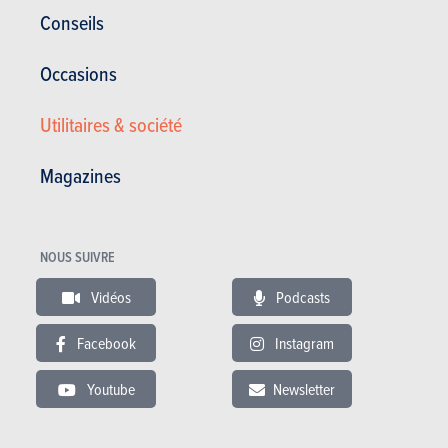
Conseils
5 portes
5 places
Occasions
Utilitaires & société
Magazines
ESSAIS
PEUGEOT PARTNER
NOUS SUIVRE
Nos essais
Vidéos
Podcasts
Facebook
Instagram
Youtube
Newsletter