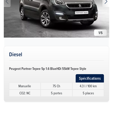
1
/
5
Diesel
Peugeot Partner Tepee 5p 1.6 BlueHDi 55kW Tepee Style
Spécifications
Manuelle
75 Ch
4.3 l / 100 km
CO2: NC
5 portes
5 places