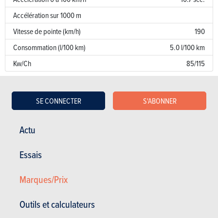
Accélération sur 1000 m
Vitesse de pointe (km/h)
190
Consommation (l/100 km)
5.0 l/100 km
Kw/Ch
85/115
Garantie
SE CONNECTER
S'ABONNER
Défaut de peinture
Corrosion
12 ans
Actu
Pièces / main d’oeuvre
3 ans
Essais
Lire les essais
Marques/Prix
Outils et calculateurs
ESSAIS
NISSAN PULSAR