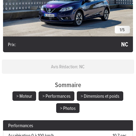
1
/
5
NC
Prix:
Avis Rédaction: NC
Sommaire
> Moteur
> Performances
> Dimensions et poids
> Photos
Performances
Accélération 0 à 100 km/h
10.7 sec.