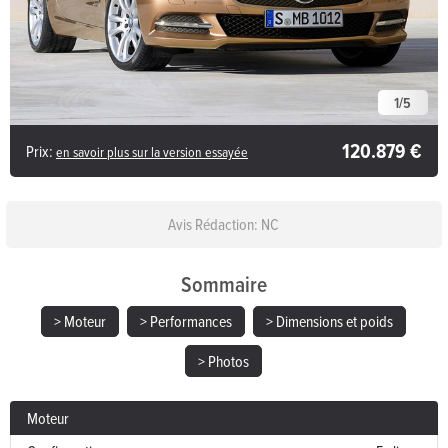
1
/
5
120.879 €
Prix:
en savoir plus sur la version essayée
Avis Rédaction: NC
Sommaire
> Moteur
> Performances
> Dimensions et poids
> Photos
Moteur