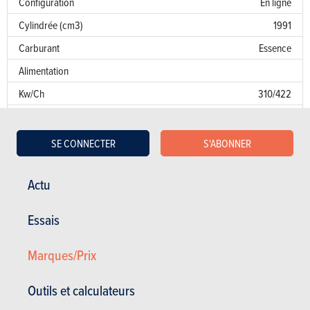
Configuration
En ligne
Cylindrée (cm3)
1991
Carburant
Essence
Alimentation
Kw/Ch
310/422
Couple
500
Transmission
AR
SE CONNECTER
S'ABONNER
Boîte de vitesse
Auto. 9 Vit.
Actu
Norme d’émission
E8
Emission de CO
NC
2
Essais
Puissance fiscale
11
Marques/Prix
Garantie
Outils et calculateurs
Défaut de peinture