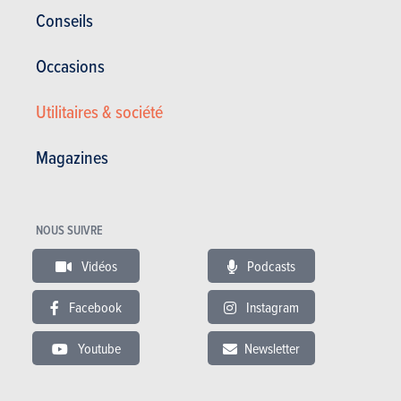
Corrosion
30 ans
Conseils
Pièces / main d’oeuvre
3 ans
Occasions
Lire les essais
Utilitaires & société
Magazines
ESSAIS
MERCEDES-BENZ SL
Nos essais
NOUS SUIVRE
Vidéos
Podcasts
Facebook
Instagram
Youtube
Newsletter