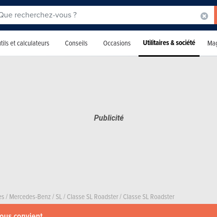
Utilitaires & société
tils et calculateurs
Conseils
Occasions
Mag
es
/
Mercedes-Benz
/
SL
/
Classe SL Roadster
/
Classe SL Roadster
vous convient