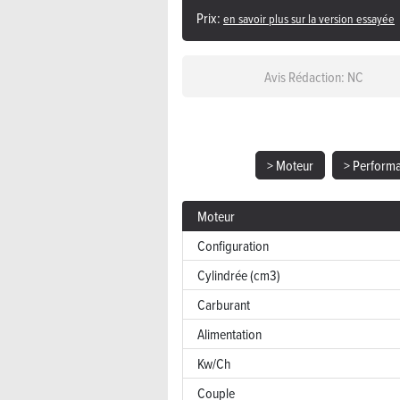
Prix:
en savoir plus sur la version essayée
Avis Rédaction: NC
> Moteur
> Perform
Moteur
Configuration
Cylindrée (cm3)
Carburant
Alimentation
Kw/Ch
Couple