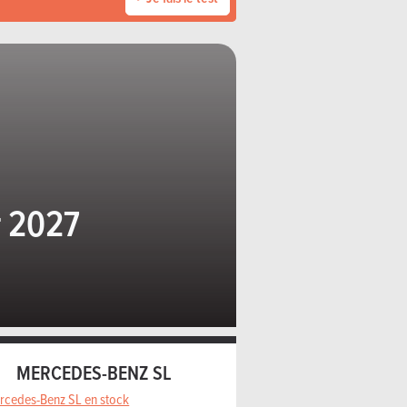
r 2027
MERCEDES-BENZ SL
rcedes-Benz SL en stock