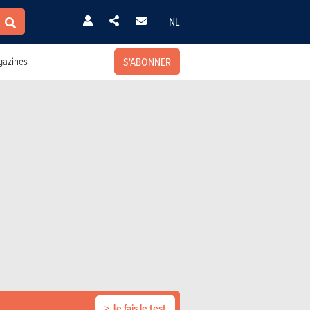
NL
S'ABONNER
azines
> Je fais le test