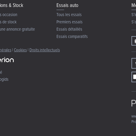
ions & Stock
Essais auto
Me
s occasion
Tous les essais
S'i
s de stock
Premiers essais
S'
une annonce gratuite
Essais détaillés
Essais comparatifs
nérales
|
Cookies
|
Droits intellectuels
té
ogids
ww
Pro