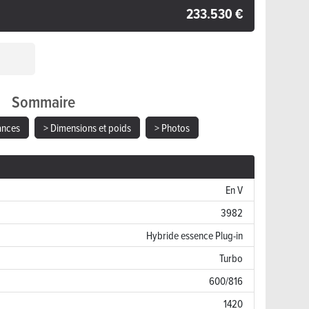
233.530 €
Sommaire
ances
> Dimensions et poids
> Photos
En V
3982
Hybride essence Plug-in
Turbo
600/816
1420