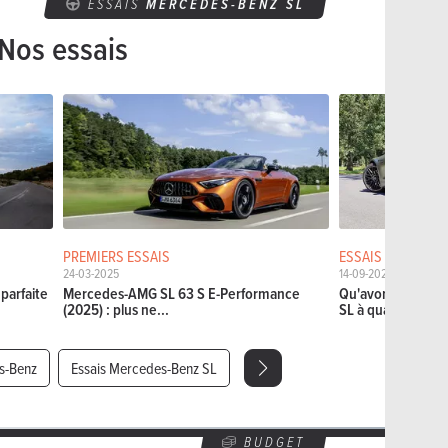
ESSAIS
MERCEDES-BENZ SL
Nos essais
PREMIERS ESSAIS
ESSAIS BLOG
24-03-2025
14-09-2023
parfaite
Mercedes-AMG SL 63 S E-Performance
Qu'avons-nous p
(2025) : plus ne...
SL à quatre...
s-Benz
Essais Mercedes-Benz SL
BUDGET