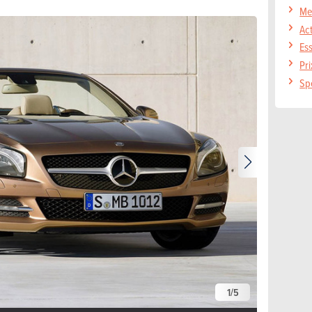
Me
Ac
Es
Pr
Sp
1
/
5