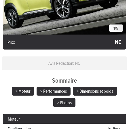
1
/
5
NC
Prix:
Avis Rédaction: NC
Sommaire
> Moteur
> Performances
> Dimensions et poids
> Photos
Moteur
Configuration
En ligne