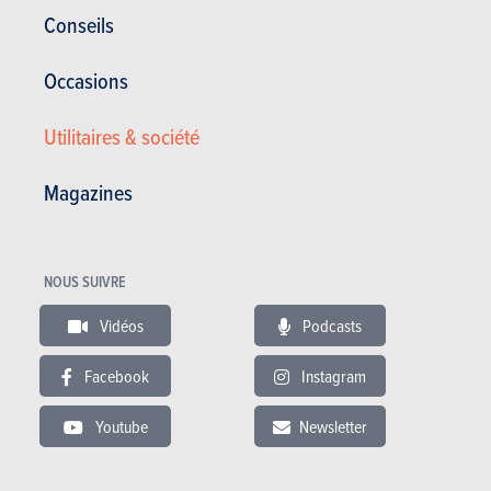
Corrosion
12 ans
Conseils
Pièces / main d’oeuvre
5 ans
Occasions
Lire les essais
Utilitaires & société
Magazines
ESSAIS
HYUNDAI KONA
Nos essais
NOUS SUIVRE
Vidéos
Podcasts
Facebook
Instagram
Youtube
Newsletter