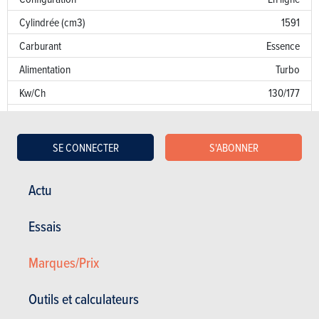
Cylindrée (cm3)
1591
Carburant
Essence
Alimentation
Turbo
Kw/Ch
130/177
Couple
265
Transmission
AV
SE CONNECTER
S'ABONNER
Boîte de vitesse
Robot. 7 Vit.
Norme d’émission
AN
Actu
Emission de CO
142 g/km
2
Essais
Puissance fiscale
9
Marques/Prix
Garantie
Défaut de peinture
Outils et calculateurs