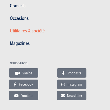
Conseils
Occasions
Actualités
Mes services
Occasions & Stock
S'inscrire au site
Utilitaires & société
S'abonner au magazine
Essais auto
Magazines
Contact
©2026 Produpress SA | A propos de
ProduPress |
Vie privée
|
Conditions
générales
|
Droits intellectuels
NOUS SUIVRE
Produpress, une marque du groupe
Vidéos
Podcasts
Facebook
Instagram
Powered with
www.moniteurautomobile.be fait partie du
groupe Produpress. Editeur depuis 1950.
Youtube
Newsletter