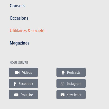
Corrosion
12 ans
Conseils
Pièces / main d’oeuvre
2 ans
Occasions
Lire les essais
Utilitaires & société
Magazines
ESSAIS
FORD S-MAX
Nos essais
NOUS SUIVRE
Vidéos
Podcasts
Facebook
Instagram
Youtube
Newsletter