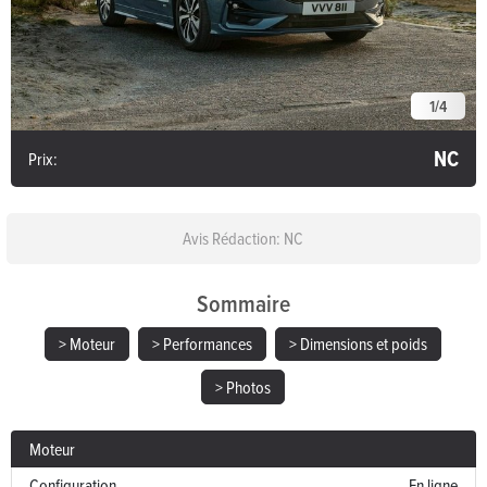
1
/
4
NC
Prix:
Avis Rédaction: NC
Sommaire
> Moteur
> Performances
> Dimensions et poids
> Photos
Moteur
Configuration
En ligne