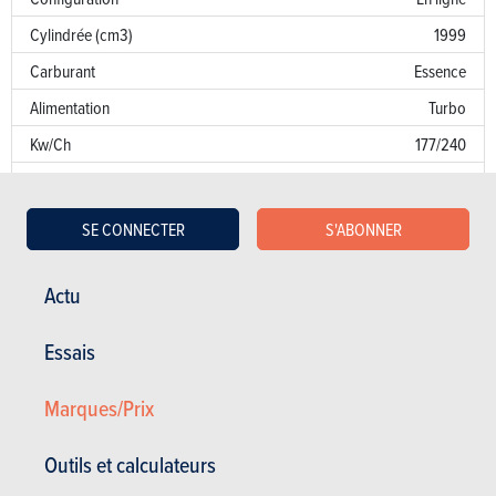
Cylindrée (cm3)
1999
Carburant
Essence
Alimentation
Turbo
Kw/Ch
177/240
Couple
345
Transmission
AV
SE CONNECTER
S'ABONNER
Boîte de vitesse
Auto. 6 Vit.
Norme d’émission
E6
Actu
Emission de CO
180 g/km
2
Essais
Puissance fiscale
11
Marques/Prix
Garantie
Défaut de peinture
Outils et calculateurs