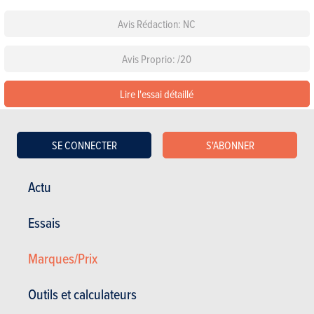
Avis Rédaction: NC
Avis Proprio: /20
Lire l'essai détaillé
Configurez cette voiture
SE CONNECTER
S'ABONNER
Les équipements de série
Actu
Choisissez une couleur
Essais
Choisissez un pack
Marques/Prix
Outils et calculateurs
Voir les autres versions