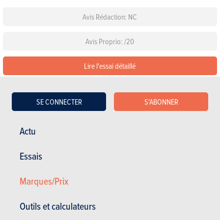
Avis Rédaction: NC
Avis Proprio: /20
Lire l'essai détaillé
Configurez cette voiture
SE CONNECTER
S'ABONNER
Les équipements de série
Actu
Choisissez une couleur
Essais
Choisissez un pack
Marques/Prix
Outils et calculateurs
Voir les autres versions