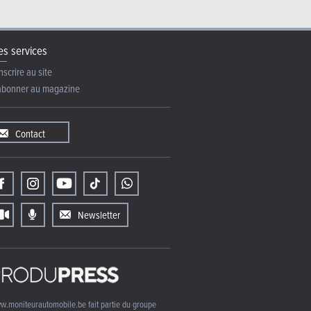
s services
nscrire au site
abonner au magazine
Contact
Newsletter
w.moniteurautomobile.be fait partie du groupe