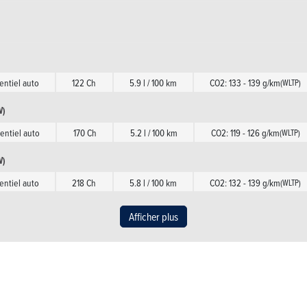
)
ntiel auto
122 Ch
5.9 l / 100 km
CO2: 133 - 139 g/km
(WLTP)
W)
ntiel auto
170 Ch
5.2 l / 100 km
CO2: 119 - 126 g/km
(WLTP)
W)
ntiel auto
218 Ch
5.8 l / 100 km
CO2: 132 - 139 g/km
(WLTP)
ve (221kW)
Afficher plus
ntiel auto
301 Ch
7.5 l / 100 km
CO2: 170 - 182 g/km
(WLTP)