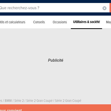
Utilitaires & société
tils et calculateurs
Conseils
Occasions
Mag
es
/
BMW
/
Série 2
/
Série 2 Gran Coupé
/
Série 2 Gran Coupé
vous convient