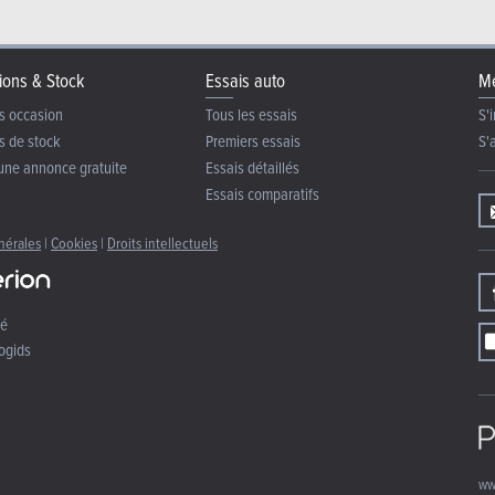
ions & Stock
Essais auto
Me
s occasion
Tous les essais
S'i
s de stock
Premiers essais
S'
une annonce gratuite
Essais détaillés
Essais comparatifs
nérales
|
Cookies
|
Droits intellectuels
té
ogids
ww