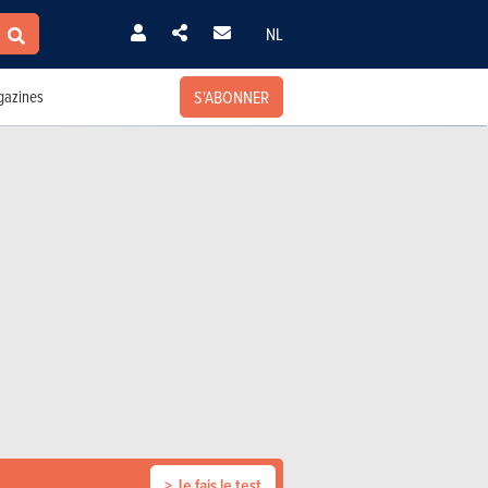
NL
S'ABONNER
azines
> Je fais le test