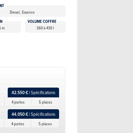
NT
Diesel,
Essence
ON
VOLUME COFFRE
5 m
360 à 430 l
42.550 €
| Spécifications
4 portes
5 places
44.050 €
| Spécifications
4 portes
5 places