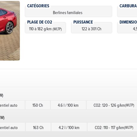
CATÉGORIES
CARBURA
Berlines familiales
PLAGE DE CO2
PUISSANCE
DIMENSI
110 à 182 g/km
122 à 301 Ch
4,
(WLTP)
W)
ntiel auto
150 Ch
4.6 l / 100 km
CO2: 120 - 126 g/km
(WLTP)
kW)
ntiel auto
163 Ch
4.2 l / 100 km
CO2: 110 - 117 g/km
(WLTP)