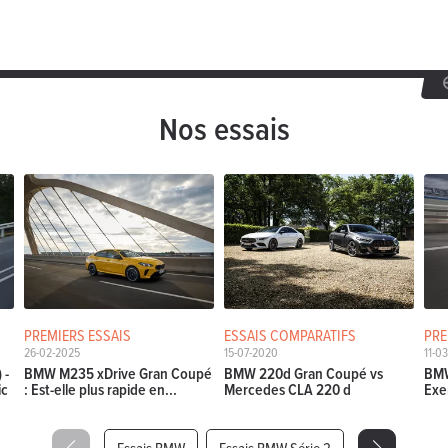
Nos essais
PREMIERS ESSAIS
ESSAIS COMPARATIFS
PRE
26-02-2025
15-07-2020
11-0
 -
BMW M235 xDrive Gran Coupé
BMW 220d Gran Coupé vs
BMW
ic
: Est-elle plus rapide en...
Mercedes CLA 220 d
Exe
Essais BMW
Essais BMW Série 2