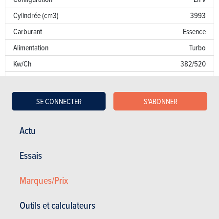
Cylindrée (cm3)
3993
Carburant
Essence
Alimentation
Turbo
Kw/Ch
382/520
Couple
650
Transmission
4x4
SE CONNECTER
S'ABONNER
Boîte de vitesse
Auto. 8 Vit.
Norme d’émission
E6
Actu
Emission de CO
220 g/km
2
Essais
Puissance fiscale
20
Marques/Prix
Garantie
Défaut de peinture
Outils et calculateurs