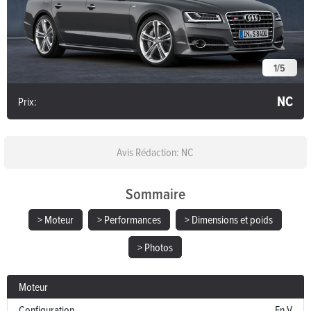
1
/
5
NC
Prix:
Avis Rédaction: NC
Sommaire
> Moteur
> Performances
> Dimensions et poids
> Photos
Moteur
Configuration
En V