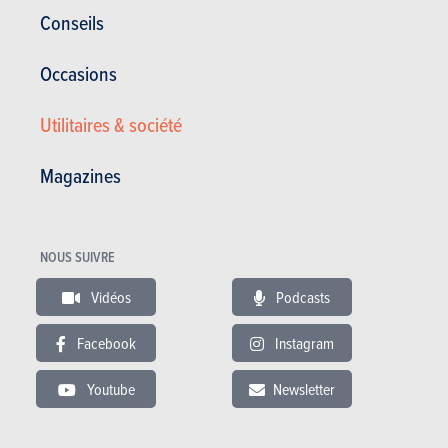
Corrosion
12 ans
Conseils
Pièces / main d’oeuvre
3 ans
Occasions
Lire les essais
Utilitaires & société
Magazines
ESSAIS
AUDI A8
Nos essais
NOUS SUIVRE
Vidéos
Podcasts
Facebook
Instagram
Youtube
Newsletter