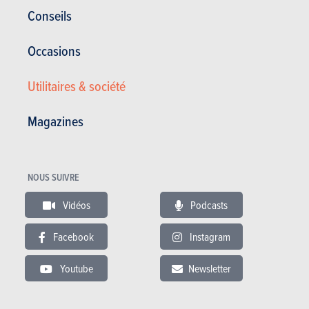
Conseils
BUDGET
Dans le même budget
Occasions
Utilitaires & société
Magazines
NOUS SUIVRE
Vidéos
Podcasts
Facebook
Instagram
PORSCHE TAYCAN
Youtube
Newsletter
Prix catalogue
à partir de 104.932 €