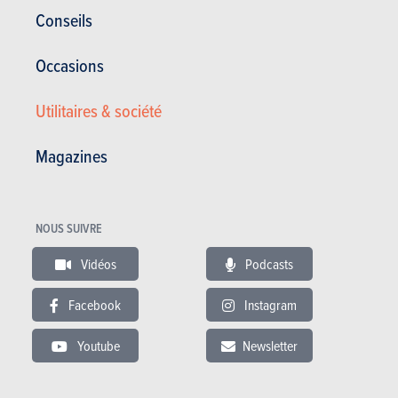
Conseils
Occasions
21.09.2016
Volkswagen Polo 5p - 1.4 TDI 77kW Sportline BMT
Utilitaires & société
(2017)
Magazines
NOUS SUIVRE
Vidéos
Podcasts
Facebook
Instagram
Youtube
Newsletter