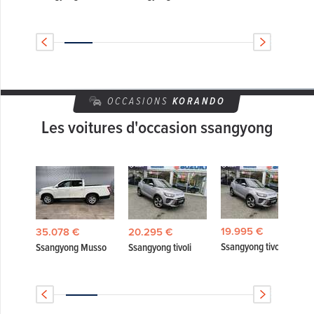
OCCASIONS
KORANDO
Les voitures d'occasion ssangyong
19.995 €
35.078 €
20.295 €
Ssangyong tivoli
sso
Ssangyong Musso
Ssangyong tivoli