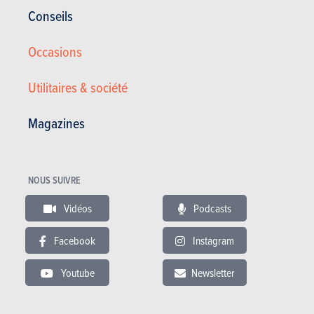
Conseils
Ssangyong Korando
Occasions
9.500 €
76397 km
Utilitaires & société
Magazines
ESSAIS
SSANGYONG KORANDO
Nos essais
NOUS SUIVRE
Vidéos
Podcasts
Facebook
Instagram
Youtube
Newsletter