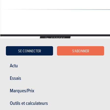
STOCKS
DERNIÈRES VOITURES NEUVES DE STOCK
SE CONNECTER
S'ABONNER
Actu
Ssangyong Korando
1.000 €
Essais
300000 km
Marques/Prix
OCCASIONS
Outils et calculateurs
DERNIÈRES VOITURES D'OCCASIONS