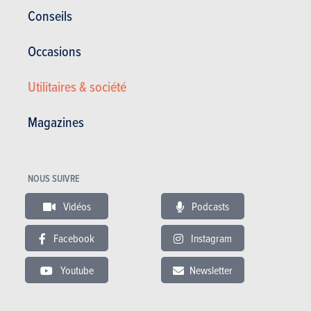
Conseils
Occasions
Utilitaires & société
Magazines
Satisfaction du propriétaire :
16/20
Satisfaction générale :
15.95 / 20
NOUS SUIVRE
126 000 km - 8 l/100km
Véhicule fiable, la Laguna n'a pas de gros défaut. Son énorme point
Vidéos
Podcasts
faible est la finition intérieure est scandaleuse pour...
Facebook
Instagram
13.01.2014
Renault Laguna Grandtour - 1.5 dCi 110 SL Sport
Youtube
Newsletter
Edition (2007)