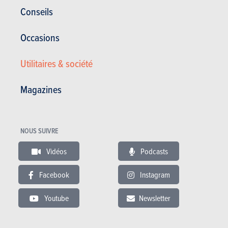
Conseils
Occasions
Utilitaires & société
Magazines
NOUS SUIVRE
Spacetourer 4p (Génération 1)
Vidéos
Podcasts
Satisfaction générale :
-/20
Facebook
Instagram
Conso. moyenne (l/100km) :
-
Youtube
Newsletter
Pas d'avis général
Pas d'avis