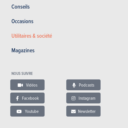
Conseils
25.02.2019
Occasions
BMW Série 5 Berline - 520d 184 EfficientDynamics
Edition (2010)
Utilitaires & société
Magazines
NOUS SUIVRE
Vidéos
Podcasts
Facebook
Instagram
Youtube
Newsletter