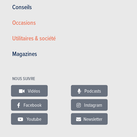
Conseils
Occasions
Utilitaires & société
Magazines
Volvo 2.0 T8 390cv AWD PHEV - INSCRIPTION - Geartroni ...
NOUS SUIVRE
31.990 €
68.502 km
01/2021
Vidéos
Podcasts
303 Ch
Co2 : 38g
Garantie : 12 mois
Facebook
Instagram
Youtube
Newsletter