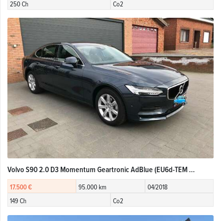
250 Ch
Co2
Volvo S90 2.0 D3 Momentum Geartronic AdBlue (EU6d-TEM ...
17.500 €
95.000 km
04/2018
149 Ch
Co2