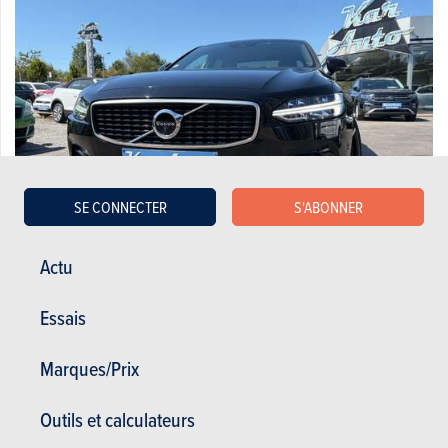
SE CONNECTER
S'ABONNER
Actu
Volvo S90 2.0 T4 R-Design Geartronic*GPS*CUIR*TOE*
Essais
23.990 €
142.658 km
08/2020
190 Ch
Co2 : 157g
Garantie : 12 mois
Marques/Prix
Outils et calculateurs