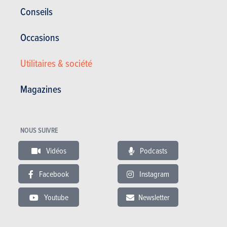
Conseils
Occasions
SUV & Crossovers
Utilitaires & société
Volkswagen
Taigo (2027)
Magazines
PRIX
CO2
ESSENCE
NOUS SUIVRE
27.035 à 40.875 €
120 à 135 g/km
(WLTP)
Vidéos
Podcasts
En savoir plus
Facebook
Instagram
Youtube
Newsletter