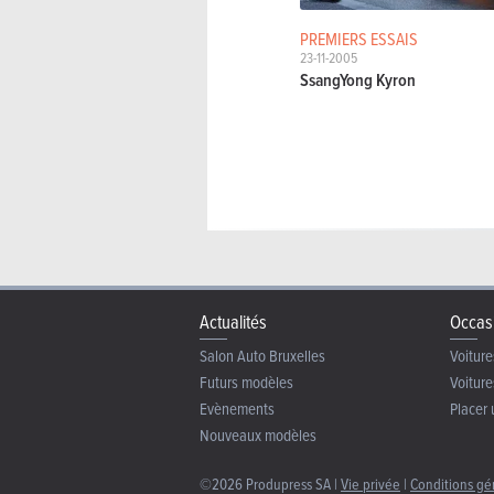
PREMIERS ESSAIS
23-11-2005
SsangYong Kyron
Actualités
Occas
Salon Auto Bruxelles
Voiture
Futurs modèles
Voiture
Evènements
Placer 
Nouveaux modèles
©2026 Produpress SA |
Vie privée
|
Conditions gé