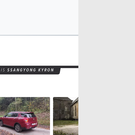
AIS
SSANGYONG KYRON