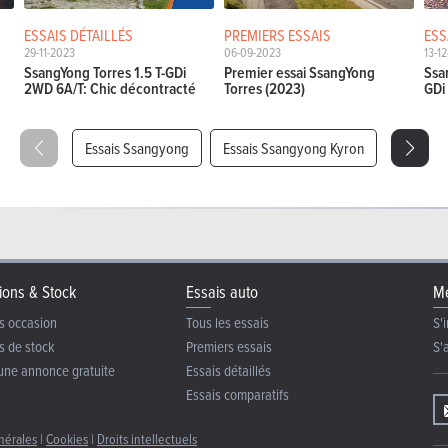
ESSAIS DÉTAILLÉS
PREMIERS ESSAIS
ESS
29-11-2023
06-09-2023
13-1
SsangYong Torres 1.5 T-GDi
Premier essai SsangYong
Ssa
2WD 6A/T: Chic décontracté
Torres (2023)
GDi
Essais Ssangyong
Essais Ssangyong Kyron
ions & Stock
Essais auto
Me
s occasion
Tous les essais
S'i
s de stock
Premiers essais
S'
une annonce gratuite
Essais détaillés
Essais comparatifs
nérales
|
Cookies
|
Droits intellectuels