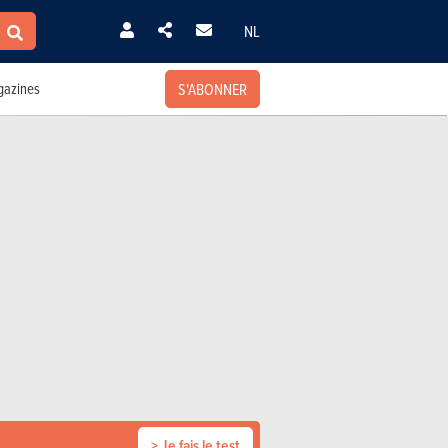
NL
S'ABONNER
azines
> Je fais le test