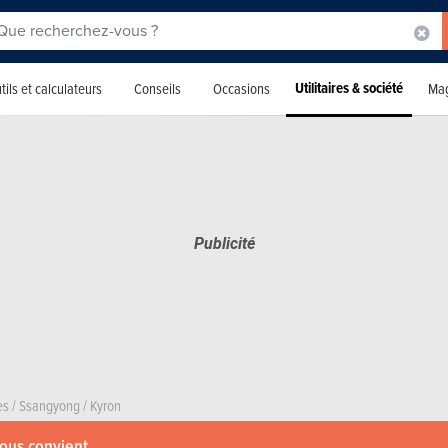
Utilitaires & société
tils et calculateurs
Conseils
Occasions
Mag
es
/
Ssangyong
/
Kyron
vous convient