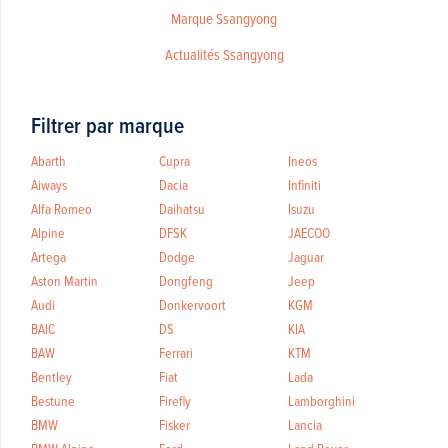
Marque Ssangyong
Actualités Ssangyong
Filtrer par marque
Abarth
Cupra
Ineos
Aiways
Dacia
Infiniti
Alfa Romeo
Daihatsu
Isuzu
Alpine
DFSK
JAECOO
Artega
Dodge
Jaguar
Aston Martin
Dongfeng
Jeep
Audi
Donkervoort
KGM
BAIC
DS
KIA
BAW
Ferrari
KTM
Bentley
Fiat
Lada
Bestune
Firefly
Lamborghini
BMW
Fisker
Lancia