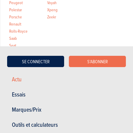
Peugeot
Voyah
Polestar
Xpeng
Porsche
Zeekr
Renault
Rolls-Royce
Saab
Seat
SE CONNECTER
S'ABONNER
Actu
Essais
SSANGYONG KYRON
Marques/Prix
Outils et calculateurs
Ssangyong Kyron en stock