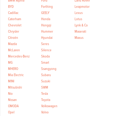
BMW Alpina
Ford
Land Rover
BYD
Forthing
Leapmotor
Cadillac
GEELY
Lexus
Caterham
Honda
Lotus
Chevrolet
Hongqi
Lynk & Co
Chrysler
Hummer
Maserati
Citroën
Hyundai
Maxus
Mazda
Seres
McLaren
Silence
Mercedes-Benz
Skoda
MG
Smart
MHERO
Ssangyong
Mia Electric
Subaru
MINI
Suzuki
Mitsubishi
SWM
Nio
Tesla
Nissan
Toyota
OMODA
Volkswagen
Opel
Volvo