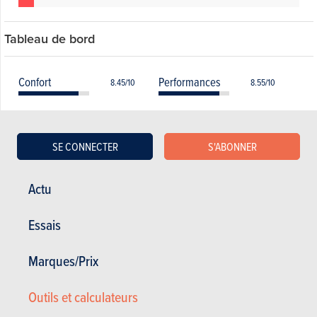
Tableau de bord
Confort
Performances
8.45/10
8.55/10
Entretien
Coût
8.05/10
7.05/10
SE CONNECTER
S'ABONNER
Fiabilité
Facilité d'utilisation
8.7/10
8.55/10
Consommation
Sécurité
6.6/10
8.4/10
Actu
Equipements
Tenue de route
8.6/10
8.35/10
Essais
Marques/Prix
Liste des modèles toutes générations
Outils et calculateurs
confondues